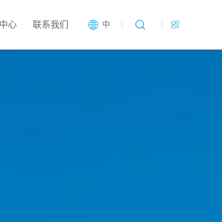
中心
联系我们
中