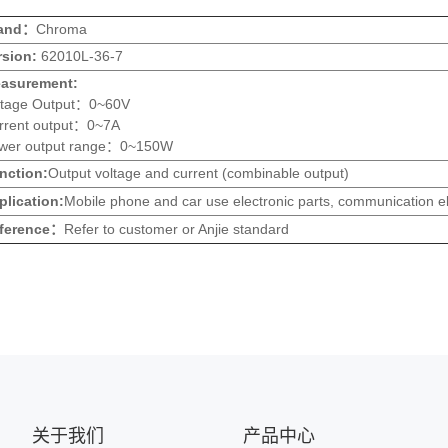
and：
Chroma
sion:
62010L-36-7
surement:
ltage Output：0~60V
rrent output：0~7A
wer output range：0~150W
ction:
Output voltage and current (combinable output)
ication:
Mobile phone and car use electronic parts, communication ele
erence
：
Refer to customer or Anjie standard
关于我们
产品中心